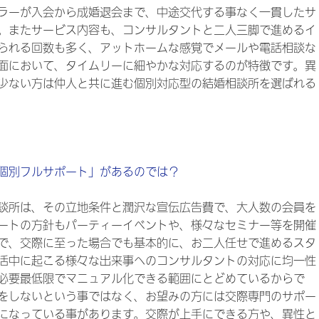
ラーが入会から成婚退会まで、中途交代する事なく一貫したサ
。またサービス内容も、コンサルタントと二人三脚で進めるイ
られる回数も多く、アットホームな感覚でメールや電話相談な
面において、タイムリーに細やかな対応するのが特徴です。異
少ない方は仲人と共に進む個別対応型の結婚相談所を選ばれる
個別フルサポート」があるのでは？
談所は、その立地条件と潤沢な宣伝広告費で、大人数の会員を
ートの方針もパーティーイベントや、様々なセミナー等を開催
で、交際に至った場合でも基本的に、お二人任せで進めるスタ
活中に起こる様々な出来事へのコンサルタントの対応に均一性
必要最低限でマニュアル化できる範囲にとどめているからで
をしないという事ではなく、お望みの方には交際専門のサポー
になっている事があります。交際が上手にできる方や、異性と