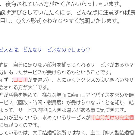
、後悔されている方がたくさんいらっしゃいます。
談所選びをしていただくには、どんな点に注意すれば良
目し、Q＆A形式でわかりやすく説明いたします。
ビスとは、どんなサービスなのでしょう？
的は、自分に足りない部分を補ってくれるサービスがあるか？
分にあったサービスが受けられるかということです。
えず（
ココ！
が間違い）、とにかくアクセスの良いきれいなサ
会される方が大半です。
方が活動を始めて、様々な場面に直面しアドバイスを求めた時
ービス（回数・時間・親身度）が受けられないことを知り、結
よって、サービス内容に大きな違いがある事に気づきます。
自分が望んでいる、求めているサービスが
『自分だけの完全個
に気がつくのです。
しているのは、大手結婚相談所ではなく、主に『仲人型結婚相