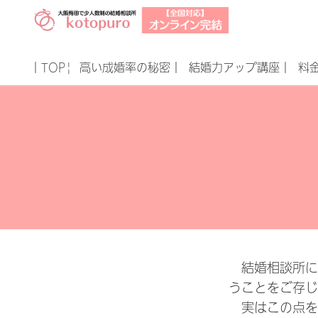
｜TOP|
高い成婚率の秘密｜
結婚力アップ講座｜
料
結婚相談所に
うことをご存じ
実はこの点を